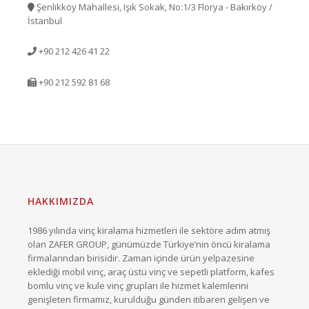
Şenlikköy Mahallesi, Işık Sokak, No:1/3 Florya - Bakırköy /
İstanbul
+90 212 426 41 22
+90 212 592 81 68
HAKKIMIZDA
1986 yılında vinç kiralama hizmetleri ile sektöre adım atmış
olan ZAFER GROUP, günümüzde Türkiye’nin öncü kiralama
firmalarından birisidir. Zaman içinde ürün yelpazesine
eklediği mobil vinç, araç üstü vinç ve sepetli platform, kafes
bomlu vinç ve kule vinç grupları ile hizmet kalemlerini
genişleten firmamız, kurulduğu günden itibaren gelişen ve